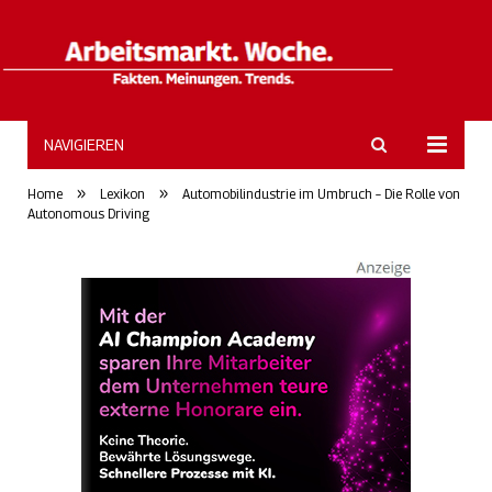
NAVIGIEREN
ArbeitsmarktWoche
»
»
Home
Lexikon
Automobilindustrie im Umbruch – Die Rolle von
Autonomous Driving