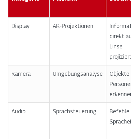
Display
AR-Projektionen
Informatio
direkt auf d
Linse
projizieren
Kamera
Umgebungsanalyse
Objekte un
Personen
erkennen
Audio
Sprachsteuerung
Befehle pe
Spracheing