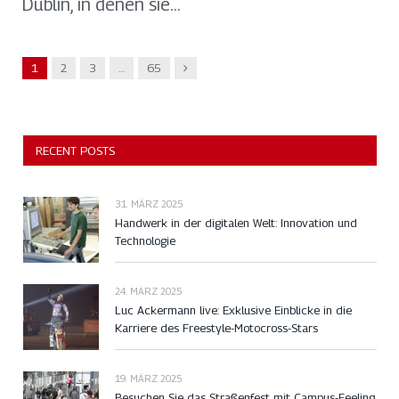
Dublin, in denen sie…
Nachfolger
1
2
3
…
65
RECENT POSTS
31. MÄRZ 2025
Handwerk in der digitalen Welt: Innovation und
Technologie
24. MÄRZ 2025
Luc Ackermann live: Exklusive Einblicke in die
Karriere des Freestyle-Motocross-Stars
19. MÄRZ 2025
Besuchen Sie das Straßenfest mit Campus-Feeling