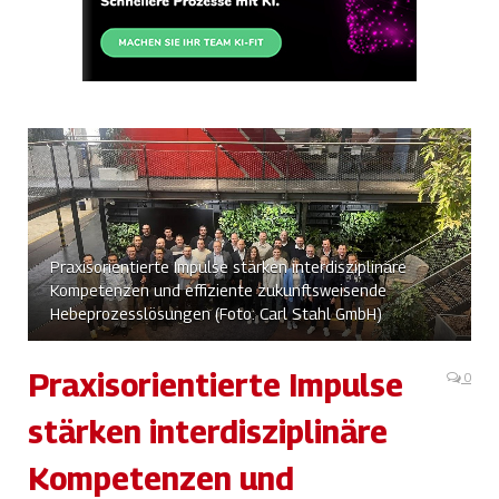
Praxisorientierte Impulse stärken interdisziplinäre
Kompetenzen und effiziente zukunftsweisende
Hebeprozesslösungen (Foto: Carl Stahl GmbH)
Praxisorientierte Impulse
0
stärken interdisziplinäre
Kompetenzen und