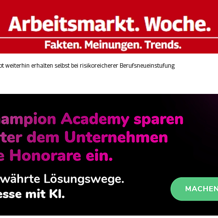
eibt weiterhin erhalten selbst bei risikoreicherer Berufsneueinstufung
e