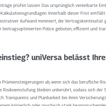
träge prüfen lassen. Das ursprünglich vereinbarte Eint
 Kalkulationsgrundlagen. Innerhalb dieser Frist entfäl
nistrativer Aufwand minimiert, die Vertragskontinuität
r beitragsoptimierten Police geboten, effizient und tra
einstieg? uniVersa belässt Ihr
en Prämiensteigerungen ab, wenn sich das berufliche Ri
e Risikoeinstufung bleiben unberührt, sodass sich der 
h Transparenz und Planbarkeit bei ihren Versicherun
n einem körperlich oder psychisch stark beanspruchend